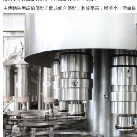
主傳動采用齒輪傳動即開式組合傳動，其效率高，噪聲小，壽命長