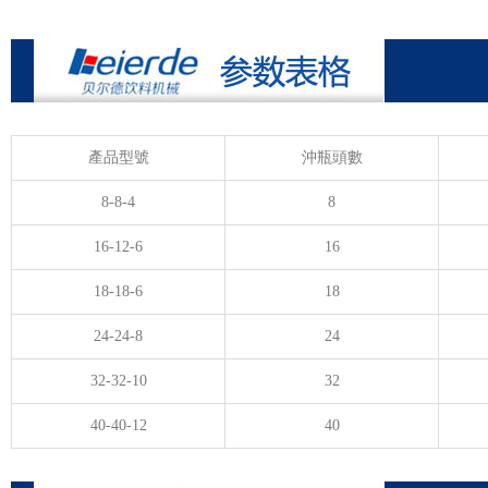
產品型號
沖瓶頭數
8-8-4
8
16-12-6
16
18-18-6
18
24-24-8
24
32-32-10
32
40-40-12
40