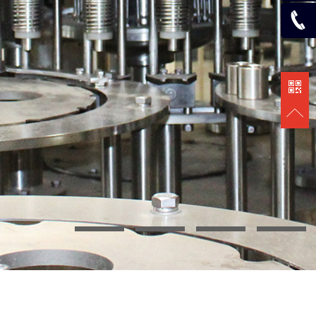
在線咨
詢
133825
33000