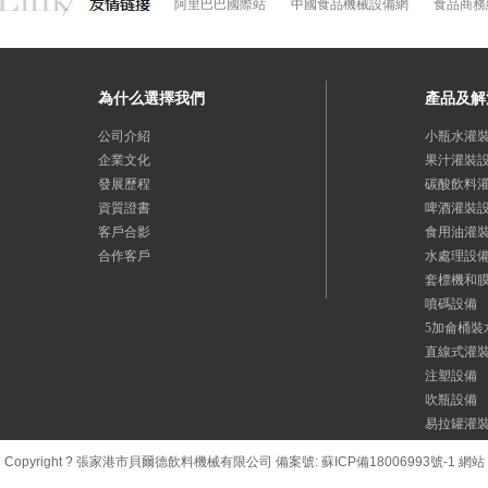
阿里巴巴國際站
中國食品機械設備網
食品商務
為什么選擇我們
產品及解
公司介紹
小瓶水灌
企業文化
果汁灌裝
發展歷程
碳酸飲料
資質證書
啤酒灌裝
客戶合影
食用油灌
合作客戶
水處理設
套標機和
噴碼設備
5加侖桶裝
直線式灌
注塑設備
吹瓶設備
易拉罐灌
Copyright ? 張家港市貝爾德飲料機械有限公司 備案號:
蘇ICP備18006993號-1
網站