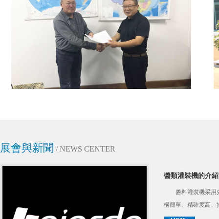
展會與新聞
/ NEWS CENTER
醬類灌裝機的介紹
醬料灌裝機采用
構簡單、精確度高、
調味品中帶顆粒并且