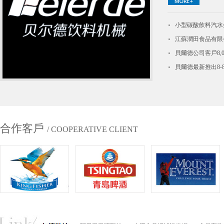
鍋底料、紅油火鍋底
別為：辣椒醬、牛肉
小型碳酸飲料汽水
灌裝的，灌裝機分為全
江蘇潤田食品有限
貝爾德公司客戶8,0
貝爾德最新推出8-
合作客戶
/ COOPERATIVE CLIENT