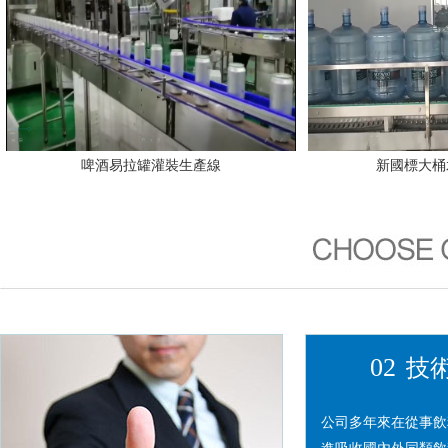
啤酒易拉罐灌裝生產線
新國標大桶
02
技
公司多年來在從事飲