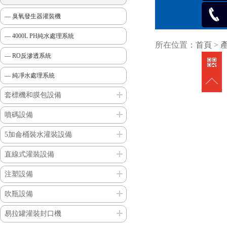
在線咨
— 臭氧發生器灌裝機
— 4000L PH純水處理系統
詢
133825
所在位置：
首頁
>
— RO反滲透系統
33000
— 純凈水處理系統
套標機和膜包設備
噴碼設備
5加侖桶裝水灌裝設備
直線式灌裝設備
注塑設備
吹瓶設備
易拉罐灌裝封口機