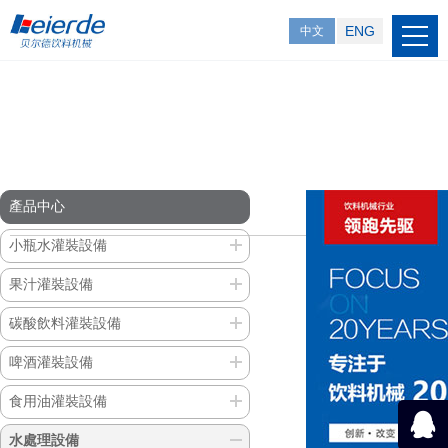
ENG
中文
產品中心
小瓶水灌裝設備
果汁灌裝設備
碳酸飲料灌裝設備
啤酒灌裝設備
食用油灌裝設備
水處理設備