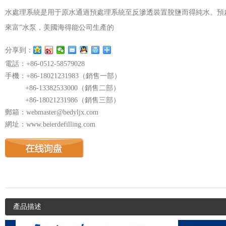
水處理系統是用于原水通過預處理系統至反滲透裝置脫鹽而得純水。預
來富”水泵，美國海得能公司生產的
分享到：
電話：+86-0512-58579028
手機：+86-18021231983（銷售一部）
+86-13382533000（銷售二部）
+86-18021231986（銷售三部）
郵箱：webmaster@bedyljx.com
網址：www.beierdefilling.com
產品描述