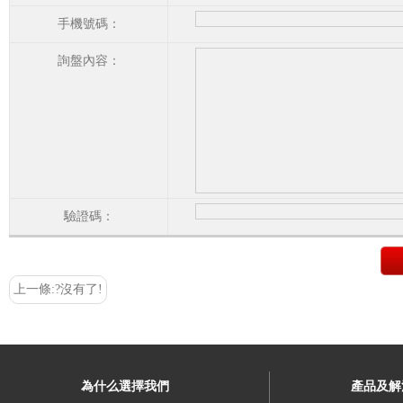
手機號碼：
詢盤內容：
驗證碼：
上一條:?沒有了!
為什么選擇我們
產品及解